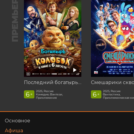
ПРЕМЬЕРА
Последний богатырь. Колобок
2026, Россия
2025, Россия
6
6
+
+
Комедия, Фэнтези,
Фантастика,
Приключения
Приключенческая к
Основное
Афиша