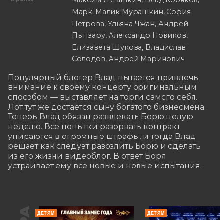
Максим Лагашкин, Влад Кобяков,
Марк-Малик Мурашкин, София
Петрова, Ульяна Чжан, Андрей
Пынзару, Александр Новиков,
Елизавета Шукова, Владислав
Солодов, Андрей Маринович
Популярный блогер Влад пытается привлечь 
внимание к своему концерту оригинальным 
способом — выставляет на торги самого себя. 
Лот тут же достается сыну богатого бизнесмена. 
Теперь Влад обязан развлекать Борю целую 
неделю. Все попытки разорвать контракт 
упираются в огромные штрафы, и тогда Влад 
решает как следует разозлить Борю и сделать 
из его жизни видеоблог. В ответ Боря 
устраивает ему все новые и новые испытания.
ДЕТЯМ
ДЕТЯМ