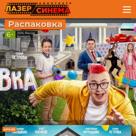
Распаковка
6
2026, Россия
+
Комедия
АРХИВ