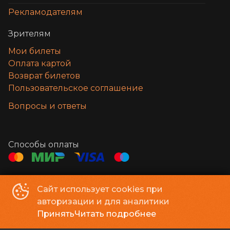
Рекламодателям
Зрителям
Мои билеты
Оплата картой
Возврат билетов
Пользовательское соглашение
Вопросы и ответы
Способы оплаты
Контакты
Сайт использует cookies при
Администратор, касса
+7 932 324-09-00
авторизации и для аналитики
e-mail
adm@lazercinema.ru
Принять
Читать подробнее