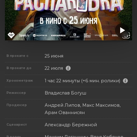
25 июня
В прокате с
22 июля
В прокате до
1 час 22 минуты (+6 мин. ролики)
Хронометраж
Владислав Богуш
Режиссер
Андрей Липов, Макс Максимов,
Продюсер
Арам Ованнисян
Александр Бережной
Сценарист
В ролях