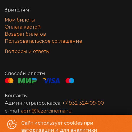
Зрителям
Мои билеты
Оплата картой
Возврат билетов
Пользовательское соглашение
Вопросы и ответы
Способы оплаты
Контакты
Администратор, касса
+7 932 324-09-00
e-mail
adm@lazercinema.ru
Сайт использует cookies при
Кинотеатр «ЛазерСинема»
©
2016-
2026
авторизации и для аналитики