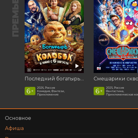
ПРЕМЬЕРА
Последний богатырь. Колобок
2026, Россия
2025, Россия
6
6
+
+
Комедия, Фэнтези,
Фантастика,
Приключения
Приключенческая к
Основное
Афиша