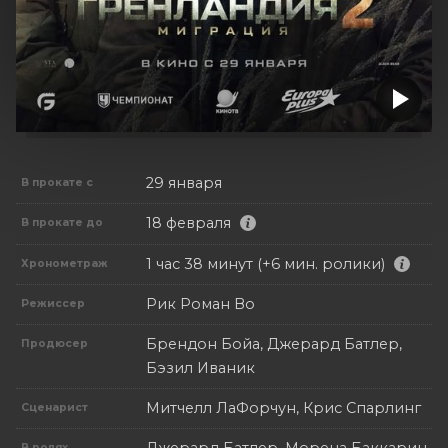
29 января
В прокате с
18 февраля
В прокате до
1 час 38 минут (+6 мин. ролики)
Хронометраж
Рик Роман Во
Режиссер
Брендон Бойа, Джерард Батлер,
Продюсер
Бэзил Иваник
Митчелл ЛаФорчун, Крис Спарлинг
Сценарист
В ролях