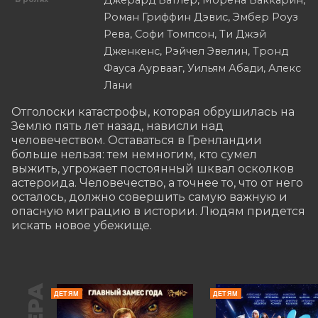
Джерард Батлер, Морена Баккарин,
Роман Гриффин Дэвис, Эмбер Роуз
Рева, Софи Томпсон, Ти Джэй
Дженкенс, Рэйчел Эвелин, Тронд
Фауса Аурвааг, Уильям Абади, Алекс
Лани
Отголоски катастрофы, которая обрушилась на 
Землю пять лет назад, нависли над 
человечеством. Оставаться в Гренландии 
больше нельзя: тем немногим, кто сумел 
выжить, угрожает постоянный шквал осколков 
астероида. Человечество, а точнее то, что от него 
осталось, должно совершить самую важную и 
опасную миграцию в истории. Людям придется 
искать новое убежище.
ДЕТЯМ
ДЕТЯМ