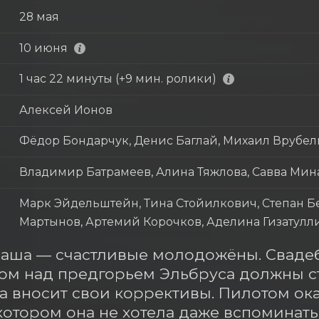
28 мая
10 июня
1 час 22 минуты (+9 мин. ролики)
Алексей Ионов
Фёдор Бондарчук, Денис Баглай, Михаил Врубел
Владимир Батрамеев, Алина Тяжлова, Савва Мин
Марк Эйдельштейн, Тина Стойилкович, Степан Бе
Мартынов, Артемий Корочков, Аделина Гизатулл
аша — счастливые молодожёны. Свадеб
м над предгорьем Эльбруса должны ста
а вносит свои коррективы. Пилотом ок
котором она не хотела даже вспоминать.