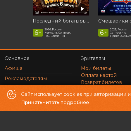
Последний богатырь. Колобок
2026, Россия
2025, Россия
6
6
+
+
Комедия, Фэнтези,
Фантастика,
Приключения
Приключенчес
Основное
Зрителям
Афиша
Мои билеты
Оплата картой
Рекламодателям
Возврат билетов
Пользовательское 
Сайт использует cookies при авторизации 
Вопросы и ответы
Принять
Читать подробнее
Кинотеатр «ЛазерСинема»
©
2016-
2026