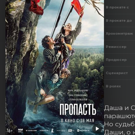
В прокате с
В прокате до
Хронометраж
Режиссер
Продюсер
Сценарист
В ролях
Даша и С
парашюто
Но судьб
Даши, о 