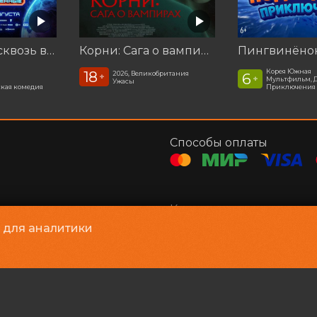
Смешарики сквозь вселенные
Корни: Сага о вампирах
Корея Южная
18
2026, Великобритания
6
+
+
Мультфильм, 
Ужасы
кая комедия
Приключения
Способы оплаты
Контакты
соглашение
Администратор, касса
+
и для аналитики
e-mail
adm@lazercinema