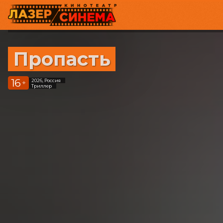
Пропасть
16
2026, Россия
+
Триллер