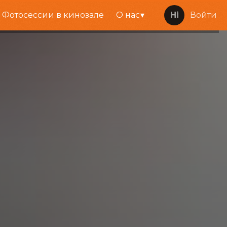
Фотосессии в кинозале
О нас
Войти