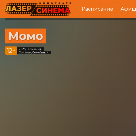
Расписание
Афиш
Момо
12
2025, Германия
+
Фэнтези, Семейный