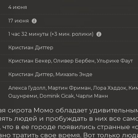
4 июня
17 июня
1 час 32 минуты (+3 мин. ролики)
Кристиан Диттер
Кристиан Бекер, Оливер Бербен, Ульрике Фаут
Кристиан Диттер, Михаэль Энде
Алекса Гудолл, Мартин Фриман, Лора Хэддок, Ки
Ошунреми, Dominik Cicak, Чарли Манн
я сирота Момо обладает удивительным
ять людей и пробуждать в них все сам
, что в ее городе появились странные «с
но тратить свое время. Вот только люди 