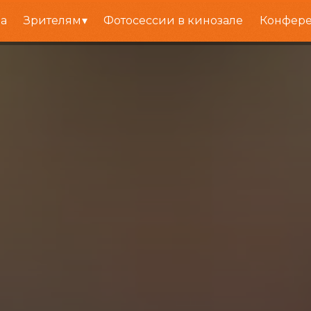
а
Зрителям
Фотосессии в кинозале
Конфере