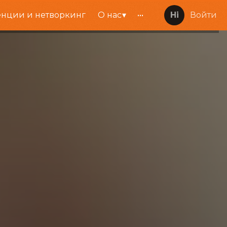
нции и нетворкинг
О нас
•••
Войти