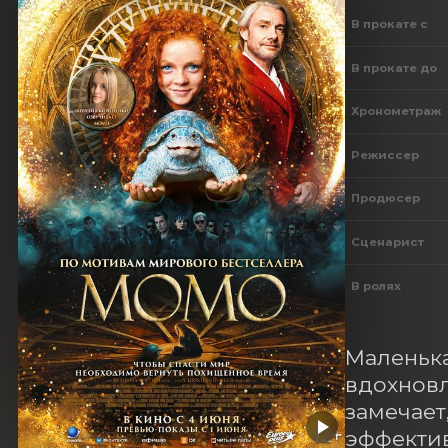
В прокате с
В прокате до
Хронометраж
Режиссер
Продюсер
Сценарист
В ролях
Маленька
вдохновл
замечает
эффектив