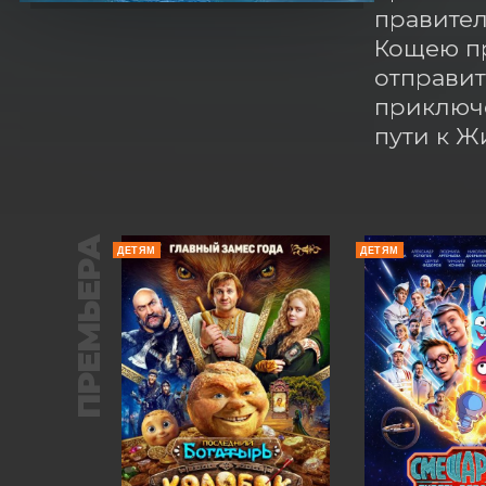
правител
Кощею пр
отправит
приключе
пути к Ж
ПРЕМЬЕРА
ДЕТЯМ
ДЕТЯМ