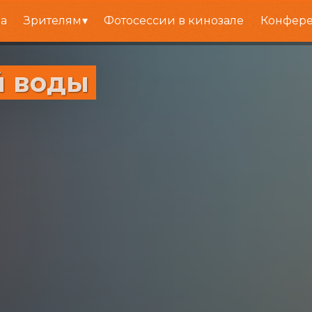
а
Зрителям
Фотосессии в кинозале
Конфере
й воды