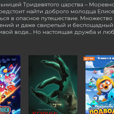
ьницей Тридевятого царства – Моревно
едстоит найти доброго молодца Елисея
ься в опасное путешествие. Множество 
ний и даже свирепый и беспощадный д
ивой воде... Но настоящая дружба и лю
ДЕТЯМ