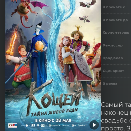
В прокате с
В прокате до
Хронометраж
Режиссер
Продюсер
Сценарист
В ролях
Самый та
наконец 
свадьбе 
просто. 