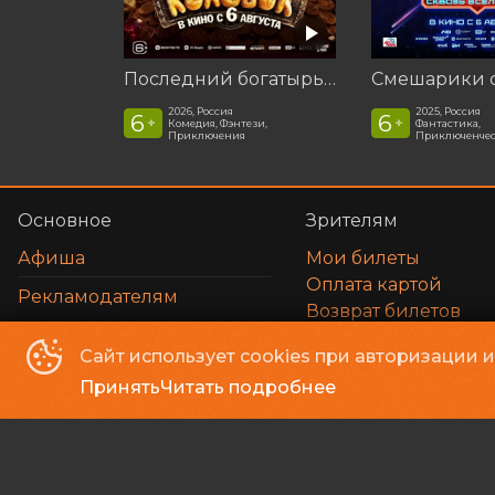
Последний богатырь. Колобок
2026, Россия
2025, Россия
6
6
+
+
Комедия, Фэнтези,
Фантастика,
Приключения
Приключенчес
Основное
Зрителям
Афиша
Мои билеты
Оплата картой
Рекламодателям
Возврат билетов
Пользовательское 
Сайт использует cookies при авторизации 
Вопросы и ответы
Принять
Читать подробнее
Кинотеатр «ЛазерСинема»
©
2016-
2026