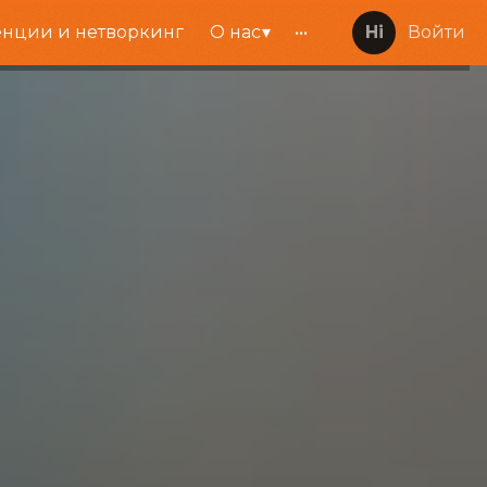
нции и нетворкинг
О нас
•••
Войти