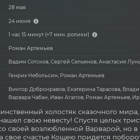
28 мая
24 июня
1 час 15 минут (+7 мин. ролики)
Роман Артемьев
Вадим Сотсков, Сергей Сельянов, Анастасия Лун
Генрих Небольсин, Роман Артемьев
Виктор Добронравов, Екатерина Тарасова, Влади
Варвара Чабан, Иван Агапов, Роман Артемьев, 
инственный холостяк сказочного мира,
нашел свою невесту! Спустя целых трист
со своей возлюбленной Варварой, но в с
За свое счастье Кощею придется поборот