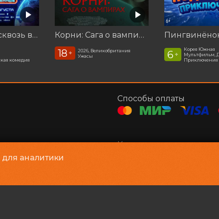
Смешарики сквозь вселенные
Корни: Сага о вампирах
Корея Южная
18
2026, Великобритания
6
+
+
Мультфильм, 
Ужасы
кая комедия
Приключения
Способы оплаты
Контакты
соглашение
Администратор, касса
+
и для аналитики
e-mail
adm@lazercinema