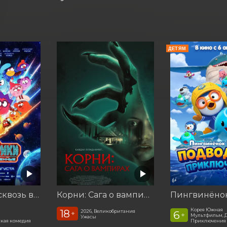
ДЕТЯМ
Смешарики сквозь вселенные
Корни: Сага о вампирах
Корея Южная
18
2026, Великобритания
6
+
+
Мультфильм, 
Ужасы
кая комедия
Приключения