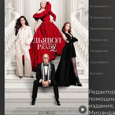
В прокате с
В прокате до
Хронометраж
Режиссер
Продюсер
Сценарист
В ролях
Редактор
помощни
издания,
Миранда 