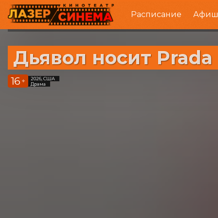
Расписание
Афиш
Дьявол носит Prada
16
2026, США
+
Драма