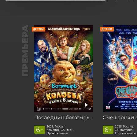
ПРЕМЬЕРА
ДЕТЯМ
ДЕТЯМ
Последний богатырь. Колобок
2026, Россия
2025, Россия
6
6
+
+
Комедия, Фэнтези,
Фантастика,
Приключения
Приключенчес