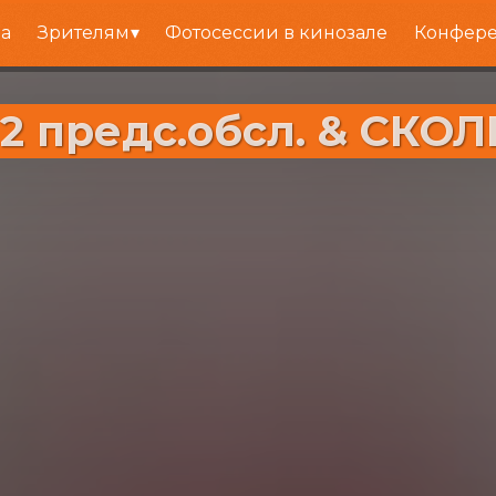
а
Зрителям
Фотосессии в кинозале
Конфере
 2 предс.обсл. & СК