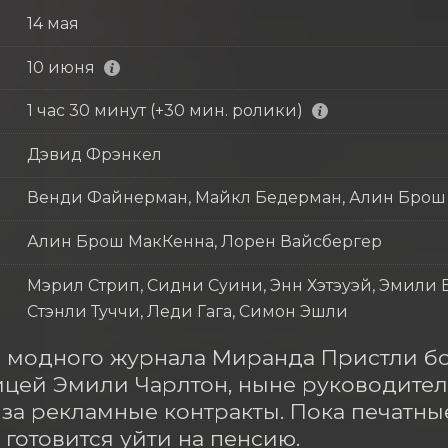
14 мая
10 июня
1 час 30 минут (+30 мин. ролики)
Дэвид Фрэнкел
Венди Файнерман, Майкл Бедерман, Алин Брош
Алин Брош МакКенна, Лорен Вайсбергер
Мэрил Стрип, Сидни Суини, Энн Хэтэуэй, Эмили Б
Стэнли Туччи, Леди Гага, Симон Эшли
 модного журнала Миранда Пристли бо
цей Эмили Чарлтон, ныне руководител
 за рекламные контракты. Пока печатны
готовится уйти на пенсию.