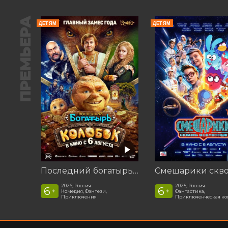
ПРЕМЬЕРА
ДЕТЯМ
ДЕТЯМ
Последний богатырь. Колобок
2026, Россия
2025, Россия
6
6
+
+
Комедия, Фэнтези,
Фантастика,
Приключения
Приключенческая к