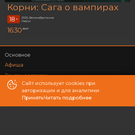
Корни: Сага о вампирах
18
2026, Великобритания
+
Ужасы
16:30
350 ₽
Основное
Афиша
Рекламодателям
Сайт использует cookies при
Зрителям
авторизации и для аналитики
Принять
Читать подробнее
Мои билеты
Оплата картой
Возврат билетов
Пользовательское соглашение
Вопросы и ответы