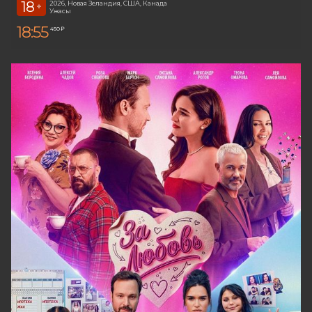
18
2026, Новая Зеландия, США, Канада
+
Ужасы
18:55
450 ₽