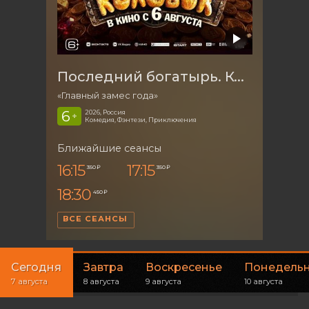
Последний богатырь. Колобок
«Главный замес года»
6
2026, Россия
+
Комедия, Фэнтези, Приключения
Ближайшие сеансы
16:15
17:15
350 ₽
350 ₽
18:30
450 ₽
ВСЕ СЕАНСЫ
Сегодня
Завтра
Воскресенье
Понедель
7 августа
8 августа
9 августа
10 августа